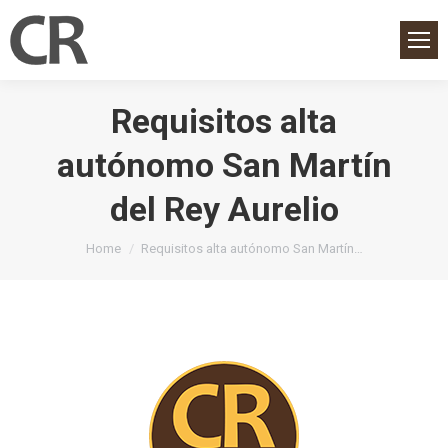
Requisitos alta
autónomo San Martín
del Rey Aurelio
You are here:
Home
Requisitos alta autónomo San Martín…