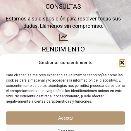
CONSULTAS
Estamos a su disposición para resolver todas sus
dudas. Llámenos sin compromiso.
RENDIMIENTO
Elimine gastos inútiles y saque el máximo partido a
Gestionar consentimiento
su negocio.
Para ofrecer las mejores experiencias, utilizamos tecnologías como las
cookies para almacenar y/o acceder a la información del dispositivo. El
consentimiento de estas tecnologías nos permitirá procesar datos como
el comportamiento de navegación o las identificaciones únicas en este
sitio. No consentir o retirar el consentimiento, puede afectar
negativamente a ciertas características y funciones.
Aceptar