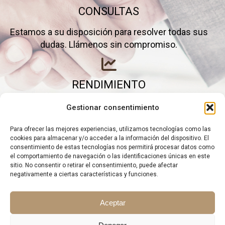
CONSULTAS
Estamos a su disposición para resolver todas sus
dudas. Llámenos sin compromiso.
RENDIMIENTO
Elimine gastos inútiles y saque el máximo partido a
Gestionar consentimiento
su negocio.
Para ofrecer las mejores experiencias, utilizamos tecnologías como las
cookies para almacenar y/o acceder a la información del dispositivo. El
consentimiento de estas tecnologías nos permitirá procesar datos como
el comportamiento de navegación o las identificaciones únicas en este
sitio. No consentir o retirar el consentimiento, puede afectar
negativamente a ciertas características y funciones.
Aceptar