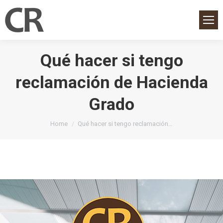
Qué hacer si tengo
reclamación de Hacienda
Grado
You are here:
Home
Qué hacer si tengo reclamación…