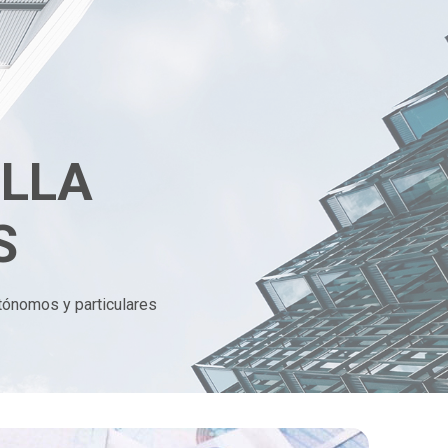
ILLA
S
tónomos y particulares