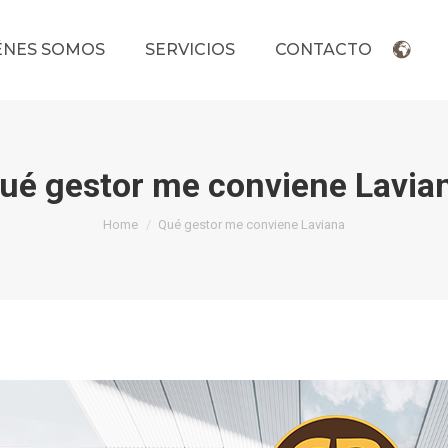
ÉNES SOMOS
SERVICIOS
CONTACTO
ué gestor me conviene Lavia
You are here:
Home
Qué gestor me conviene Laviana