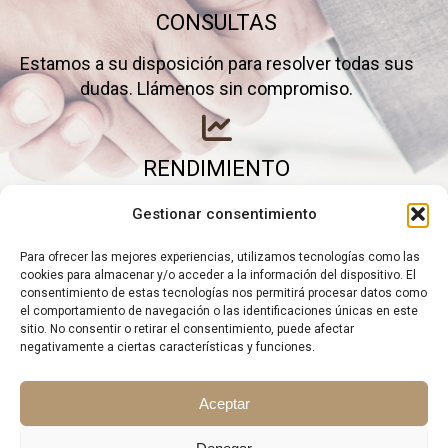
CONSULTAS
Estamos a su disposición para resolver todas sus
dudas. Llámenos sin compromiso.
RENDIMIENTO
Elimine gastos inútiles y saque el máximo partido a
Gestionar consentimiento
su negocio.
Para ofrecer las mejores experiencias, utilizamos tecnologías como las
cookies para almacenar y/o acceder a la información del dispositivo. El
consentimiento de estas tecnologías nos permitirá procesar datos como
el comportamiento de navegación o las identificaciones únicas en este
sitio. No consentir o retirar el consentimiento, puede afectar
negativamente a ciertas características y funciones.
Aceptar