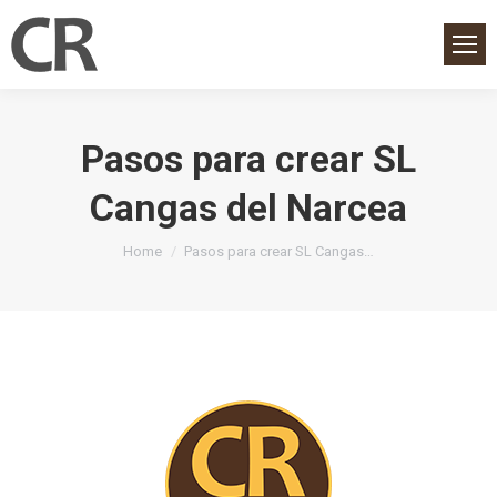
Pasos para crear SL
Cangas del Narcea
You are here:
Home
Pasos para crear SL Cangas…