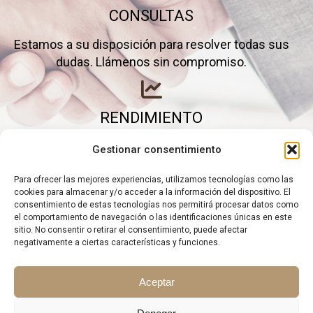
CONSULTAS
Estamos a su disposición para resolver todas sus
dudas. Llámenos sin compromiso.
RENDIMIENTO
Elimine gastos inútiles y saque el máximo partido a
Gestionar consentimiento
su negocio.
Para ofrecer las mejores experiencias, utilizamos tecnologías como las
cookies para almacenar y/o acceder a la información del dispositivo. El
consentimiento de estas tecnologías nos permitirá procesar datos como
el comportamiento de navegación o las identificaciones únicas en este
sitio. No consentir o retirar el consentimiento, puede afectar
negativamente a ciertas características y funciones.
Aceptar