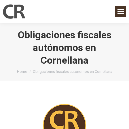
Obligaciones fiscales
autónomos en
Cornellana
You are here:
Home
Obligaciones fiscales autónomos en Cornellana