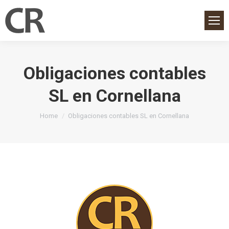
Obligaciones contables
SL en Cornellana
You are here:
Home
Obligaciones contables SL en Cornellana