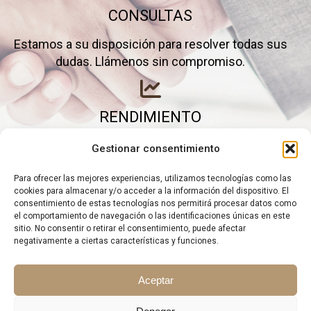
CONSULTAS
Estamos a su disposición para resolver todas sus
dudas. Llámenos sin compromiso.
RENDIMIENTO
Elimine gastos inútiles y saque el máximo partido a
Gestionar consentimiento
su negocio.
Para ofrecer las mejores experiencias, utilizamos tecnologías como las
cookies para almacenar y/o acceder a la información del dispositivo. El
consentimiento de estas tecnologías nos permitirá procesar datos como
el comportamiento de navegación o las identificaciones únicas en este
sitio. No consentir o retirar el consentimiento, puede afectar
negativamente a ciertas características y funciones.
Aceptar