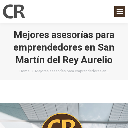
Mejores asesorías para
emprendedores en San
Martín del Rey Aurelio
You are here:
Home
Mejores asesorías para emprendedores en…