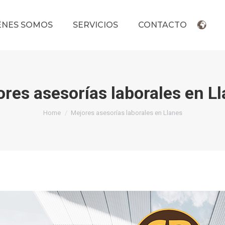
ÉNES SOMOS
SERVICIOS
CONTACTO
res asesorías laborales en L
You are here:
Home
Mejores asesorías laborales en Llanes