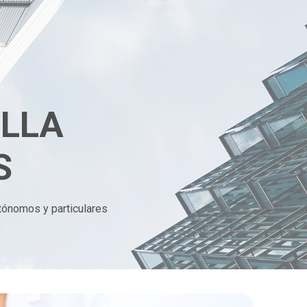
ILLA
S
tónomos y particulares