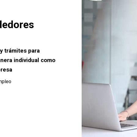
dedores
y trámites para
nera individual como
presa
empleo