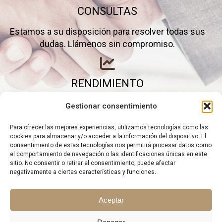
CONSULTAS
Estamos a su disposición para resolver todas sus
dudas. Llámenos sin compromiso.
RENDIMIENTO
Elimine gastos inútiles y saque el máximo partido a
Gestionar consentimiento
su negocio.
Para ofrecer las mejores experiencias, utilizamos tecnologías como las
cookies para almacenar y/o acceder a la información del dispositivo. El
consentimiento de estas tecnologías nos permitirá procesar datos como
el comportamiento de navegación o las identificaciones únicas en este
sitio. No consentir o retirar el consentimiento, puede afectar
negativamente a ciertas características y funciones.
Aceptar