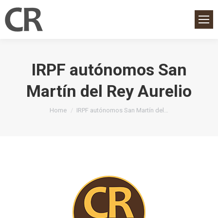
IRPF autónomos San
Martín del Rey Aurelio
You are here:
Home
IRPF autónomos San Martín del…