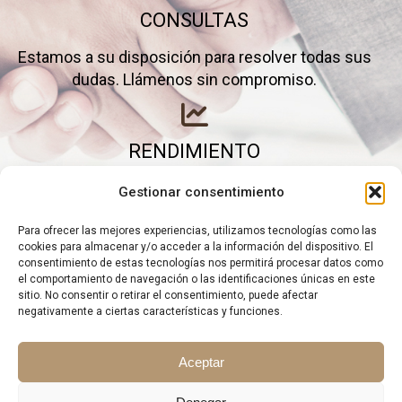
CONSULTAS
Estamos a su disposición para resolver todas sus
dudas. Llámenos sin compromiso.
RENDIMIENTO
Elimine gastos inútiles y saque el máximo partido a
Gestionar consentimiento
su negocio.
Para ofrecer las mejores experiencias, utilizamos tecnologías como las
cookies para almacenar y/o acceder a la información del dispositivo. El
consentimiento de estas tecnologías nos permitirá procesar datos como
el comportamiento de navegación o las identificaciones únicas en este
sitio. No consentir o retirar el consentimiento, puede afectar
negativamente a ciertas características y funciones.
Aceptar