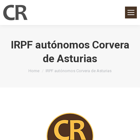
IRPF autónomos Corvera
de Asturias
You are here:
Home
IRPF autónomos Corvera de Asturias