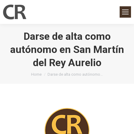
Darse de alta como
autónomo en San Martín
del Rey Aurelio
You are here:
Home
Darse de alta como autónomo…