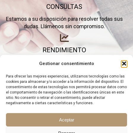
CONSULTAS
Estamos a su disposición para resolver todas sus
dudas. Llámenos sin compromiso.
RENDIMIENTO
Elimine gastos inútiles y saque el máximo partido a
Gestionar consentimiento
su negocio.
Para ofrecer las mejores experiencias, utilizamos tecnologías como las
cookies para almacenar y/o acceder a la información del dispositivo. El
consentimiento de estas tecnologías nos permitirá procesar datos como
el comportamiento de navegación o las identificaciones únicas en este
sitio. No consentir o retirar el consentimiento, puede afectar
negativamente a ciertas características y funciones.
Aceptar