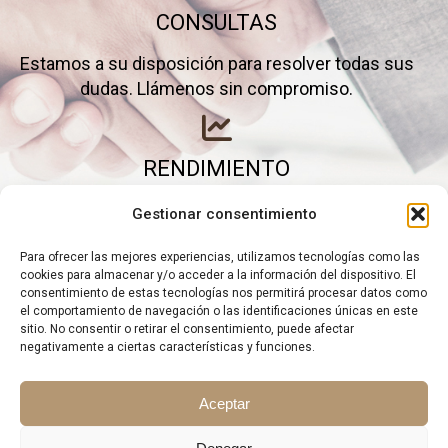
CONSULTAS
Estamos a su disposición para resolver todas sus
dudas. Llámenos sin compromiso.
RENDIMIENTO
Elimine gastos inútiles y saque el máximo partido a
Gestionar consentimiento
su negocio.
Para ofrecer las mejores experiencias, utilizamos tecnologías como las
cookies para almacenar y/o acceder a la información del dispositivo. El
consentimiento de estas tecnologías nos permitirá procesar datos como
el comportamiento de navegación o las identificaciones únicas en este
sitio. No consentir o retirar el consentimiento, puede afectar
negativamente a ciertas características y funciones.
Aceptar