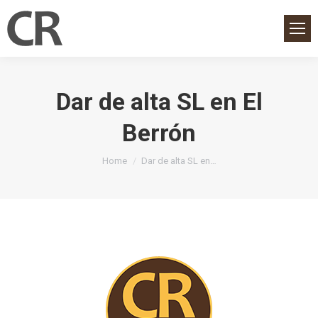
Dar de alta SL en El
Berrón
You are here:
Home
Dar de alta SL en…