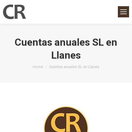
Cuentas anuales SL en
Llanes
You are here:
Home
Cuentas anuales SL en Llanes