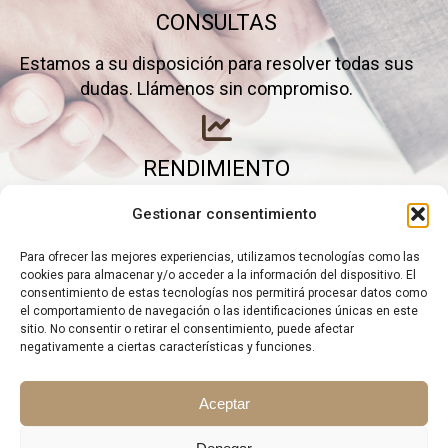
CONSULTAS
Estamos a su disposición para resolver todas sus
dudas. Llámenos sin compromiso.
RENDIMIENTO
Elimine gastos inútiles y saque el máximo partido a
Gestionar consentimiento
su negocio.
Para ofrecer las mejores experiencias, utilizamos tecnologías como las
cookies para almacenar y/o acceder a la información del dispositivo. El
consentimiento de estas tecnologías nos permitirá procesar datos como
el comportamiento de navegación o las identificaciones únicas en este
sitio. No consentir o retirar el consentimiento, puede afectar
negativamente a ciertas características y funciones.
Aceptar