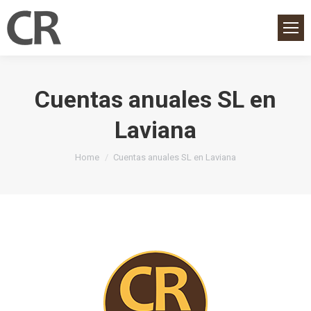
Cuentas anuales SL en
Laviana
You are here:
Home
Cuentas anuales SL en Laviana