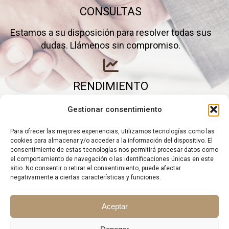
CONSULTAS
Estamos a su disposición para resolver todas sus
dudas. Llámenos sin compromiso.
RENDIMIENTO
Elimine gastos inútiles y saque el máximo partido a
Gestionar consentimiento
su negocio.
Para ofrecer las mejores experiencias, utilizamos tecnologías como las
cookies para almacenar y/o acceder a la información del dispositivo. El
consentimiento de estas tecnologías nos permitirá procesar datos como
el comportamiento de navegación o las identificaciones únicas en este
sitio. No consentir o retirar el consentimiento, puede afectar
negativamente a ciertas características y funciones.
Aceptar