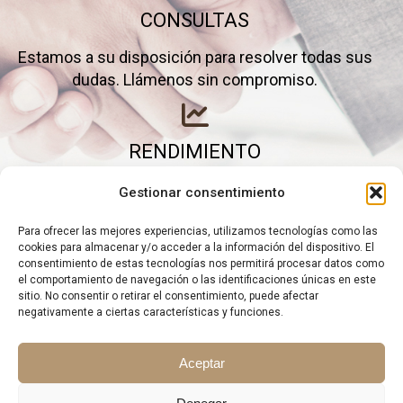
CONSULTAS
Estamos a su disposición para resolver todas sus
dudas. Llámenos sin compromiso.
RENDIMIENTO
Elimine gastos inútiles y saque el máximo partido a
Gestionar consentimiento
su negocio.
Para ofrecer las mejores experiencias, utilizamos tecnologías como las
cookies para almacenar y/o acceder a la información del dispositivo. El
consentimiento de estas tecnologías nos permitirá procesar datos como
el comportamiento de navegación o las identificaciones únicas en este
sitio. No consentir o retirar el consentimiento, puede afectar
negativamente a ciertas características y funciones.
Aceptar