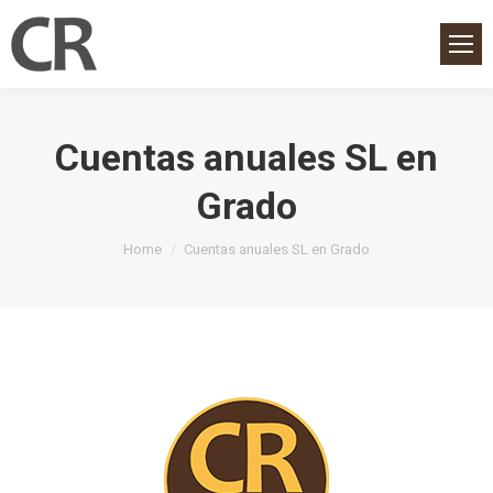
Cuentas anuales SL en
Grado
You are here:
Home
Cuentas anuales SL en Grado