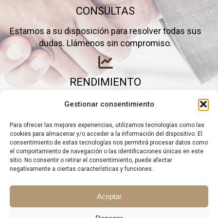
CONSULTAS
Estamos a su disposición para resolver todas sus
dudas. Llámenos sin compromiso.
RENDIMIENTO
Elimine gastos inútiles y saque el máximo partido a
Gestionar consentimiento
su negocio.
Para ofrecer las mejores experiencias, utilizamos tecnologías como las
cookies para almacenar y/o acceder a la información del dispositivo. El
consentimiento de estas tecnologías nos permitirá procesar datos como
el comportamiento de navegación o las identificaciones únicas en este
sitio. No consentir o retirar el consentimiento, puede afectar
negativamente a ciertas características y funciones.
Aceptar