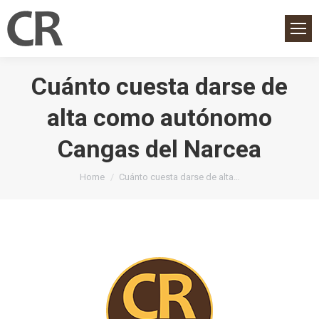
Cuánto cuesta darse de
alta como autónomo
Cangas del Narcea
You are here:
Home
Cuánto cuesta darse de alta…