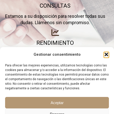
CONSULTAS
Estamos a su disposición para resolver todas sus
dudas. Llámenos sin compromiso.
RENDIMIENTO
Elimine gastos inútiles y saque el máximo partido a
Gestionar consentimiento
su negocio.
Para ofrecer las mejores experiencias, utilizamos tecnologías como las
cookies para almacenar y/o acceder a la información del dispositivo. El
consentimiento de estas tecnologías nos permitirá procesar datos como
el comportamiento de navegación o las identificaciones únicas en este
sitio. No consentir o retirar el consentimiento, puede afectar
negativamente a ciertas características y funciones.
Aceptar