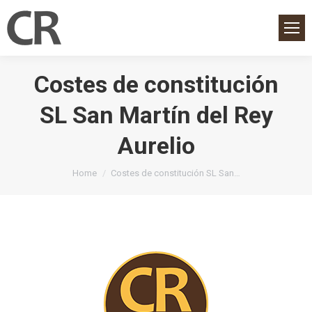
Costes de constitución
SL San Martín del Rey
Aurelio
You are here:
Home
Costes de constitución SL San…