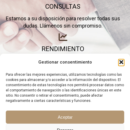
CONSULTAS
Estamos a su disposición para resolver todas sus
dudas. Llámenos sin compromiso.
RENDIMIENTO
Elimine gastos inútiles y saque el máximo partido a
Gestionar consentimiento
su negocio.
Para ofrecer las mejores experiencias, utilizamos tecnologías como las
cookies para almacenar y/o acceder a la información del dispositivo. El
consentimiento de estas tecnologías nos permitirá procesar datos como
el comportamiento de navegación o las identificaciones únicas en este
sitio. No consentir o retirar el consentimiento, puede afectar
negativamente a ciertas características y funciones.
Aceptar