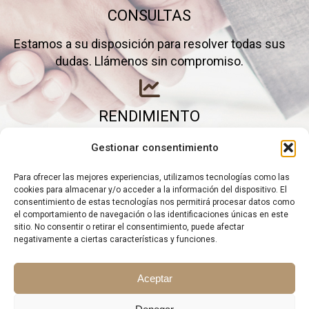
CONSULTAS
Estamos a su disposición para resolver todas sus
dudas. Llámenos sin compromiso.
RENDIMIENTO
Elimine gastos inútiles y saque el máximo partido a
Gestionar consentimiento
su negocio.
Para ofrecer las mejores experiencias, utilizamos tecnologías como las
cookies para almacenar y/o acceder a la información del dispositivo. El
consentimiento de estas tecnologías nos permitirá procesar datos como
el comportamiento de navegación o las identificaciones únicas en este
sitio. No consentir o retirar el consentimiento, puede afectar
negativamente a ciertas características y funciones.
Aceptar