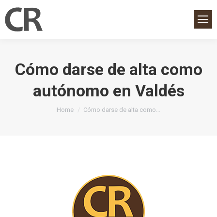
Cómo darse de alta como
autónomo en Valdés
You are here:
Home
Cómo darse de alta como…