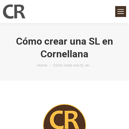
Cómo crear una SL en
Cornellana
You are here:
Home
Cómo crear una SL en…