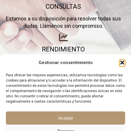
CONSULTAS
Estamos a su disposición para resolver todas sus
dudas. Llámenos sin compromiso.
RENDIMIENTO
Elimine gastos inútiles y saque el máximo partido a
Gestionar consentimiento
su negocio.
Para ofrecer las mejores experiencias, utilizamos tecnologías como las
cookies para almacenar y/o acceder a la información del dispositivo. El
consentimiento de estas tecnologías nos permitirá procesar datos como
el comportamiento de navegación o las identificaciones únicas en este
sitio. No consentir o retirar el consentimiento, puede afectar
negativamente a ciertas características y funciones.
Aceptar