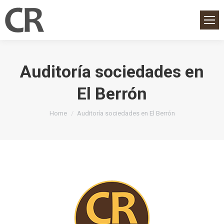
Auditoría sociedades en
El Berrón
You are here:
Home
Auditoría sociedades en El Berrón