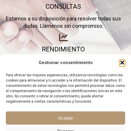
CONSULTAS
Estamos a su disposición para resolver todas sus
dudas. Llámenos sin compromiso.
RENDIMIENTO
Elimine gastos inútiles y saque el máximo partido a
Gestionar consentimiento
su negocio.
Para ofrecer las mejores experiencias, utilizamos tecnologías como las
cookies para almacenar y/o acceder a la información del dispositivo. El
consentimiento de estas tecnologías nos permitirá procesar datos como
el comportamiento de navegación o las identificaciones únicas en este
sitio. No consentir o retirar el consentimiento, puede afectar
negativamente a ciertas características y funciones.
Aceptar