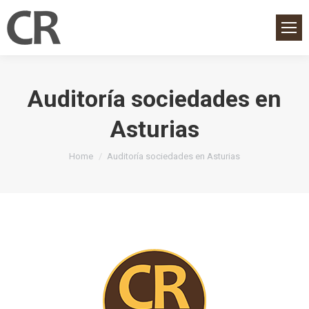
Auditoría sociedades en
Asturias
You are here:
Home
Auditoría sociedades en Asturias