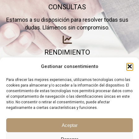
CONSULTAS
Estamos a su disposición para resolver todas sus
dudas. Llámenos sin compromiso.
RENDIMIENTO
Elimine gastos inútiles y saque el máximo partido a
Gestionar consentimiento
su negocio.
Para ofrecer las mejores experiencias, utilizamos tecnologías como las
cookies para almacenar y/o acceder a la información del dispositivo. El
consentimiento de estas tecnologías nos permitirá procesar datos como
el comportamiento de navegación o las identificaciones únicas en este
sitio. No consentir o retirar el consentimiento, puede afectar
negativamente a ciertas características y funciones.
Aceptar