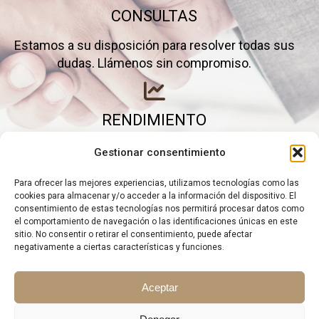
CONSULTAS
Estamos a su disposición para resolver todas sus
dudas. Llámenos sin compromiso.
RENDIMIENTO
Elimine gastos inútiles y saque el máximo partido a
Gestionar consentimiento
su negocio.
Para ofrecer las mejores experiencias, utilizamos tecnologías como las
cookies para almacenar y/o acceder a la información del dispositivo. El
consentimiento de estas tecnologías nos permitirá procesar datos como
el comportamiento de navegación o las identificaciones únicas en este
sitio. No consentir o retirar el consentimiento, puede afectar
negativamente a ciertas características y funciones.
Aceptar