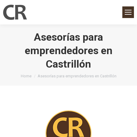
Asesorías para
emprendedores en
Castrillón
You are here:
Home
Asesorías para emprendedores en Castrillón