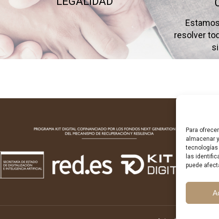
LEGALIDAD
Estamos 
resolver t
s
Para ofrece
almacenar y
tecnologías
las identifi
puede afect
A