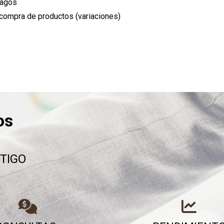
pagos
 compra de productos (variaciones)
os
TIGO