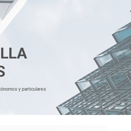
ILLA
S
tónomos y particulares