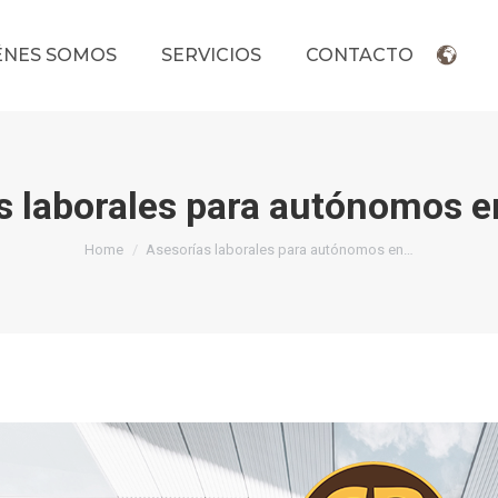
ÉNES SOMOS
SERVICIOS
CONTACTO
s laborales para autónomos e
You are here:
Home
Asesorías laborales para autónomos en…