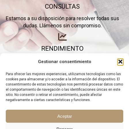
CONSULTAS
Estamos a su disposición para resolver todas sus
dudas. Llámenos sin compromiso.
RENDIMIENTO
Elimine gastos inútiles y saque el máximo partido a
Gestionar consentimiento
su negocio.
Para ofrecer las mejores experiencias, utilizamos tecnologías como las
cookies para almacenar y/o acceder a la información del dispositivo. El
consentimiento de estas tecnologías nos permitirá procesar datos como
el comportamiento de navegación o las identificaciones únicas en este
sitio. No consentir o retirar el consentimiento, puede afectar
negativamente a ciertas características y funciones.
Aceptar