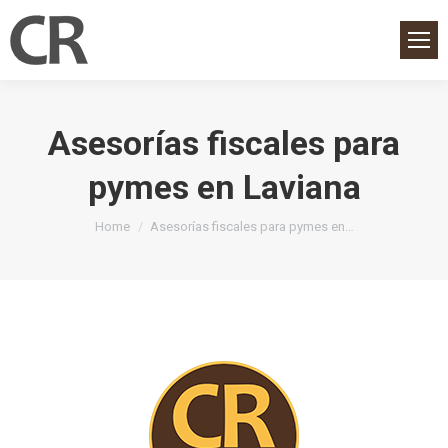
Asesorías fiscales para
pymes en Laviana
You are here:
Home
Asesorías fiscales para pymes en…