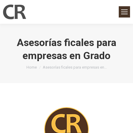
Asesorías ficales para
empresas en Grado
You are here:
Home
Asesorías ficales para empresas en…