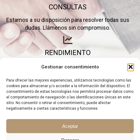
CONSULTAS
Estamos a su disposición para resolver todas sus
dudas. Llámenos sin compromiso.
RENDIMIENTO
Elimine gastos inútiles y saque el máximo partido a
Gestionar consentimiento
su negocio.
Para ofrecer las mejores experiencias, utilizamos tecnologías como las
cookies para almacenar y/o acceder a la información del dispositivo. El
consentimiento de estas tecnologías nos permitirá procesar datos como
el comportamiento de navegación o las identificaciones únicas en este
sitio. No consentir o retirar el consentimiento, puede afectar
negativamente a ciertas características y funciones.
Aceptar