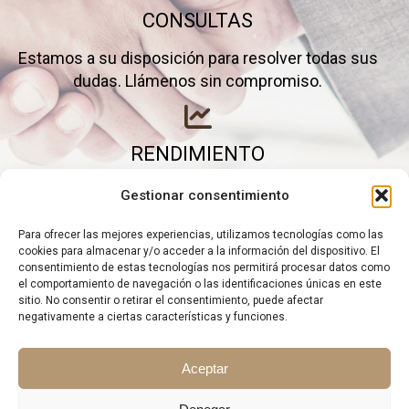
CONSULTAS
Estamos a su disposición para resolver todas sus
dudas. Llámenos sin compromiso.
RENDIMIENTO
Elimine gastos inútiles y saque el máximo partido a
Gestionar consentimiento
su negocio.
Para ofrecer las mejores experiencias, utilizamos tecnologías como las
cookies para almacenar y/o acceder a la información del dispositivo. El
consentimiento de estas tecnologías nos permitirá procesar datos como
el comportamiento de navegación o las identificaciones únicas en este
sitio. No consentir o retirar el consentimiento, puede afectar
negativamente a ciertas características y funciones.
Aceptar