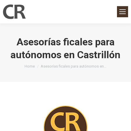
Asesorías ficales para
autónomos en Castrillón
You are here:
Home
Asesorías ficales para autónomos en…