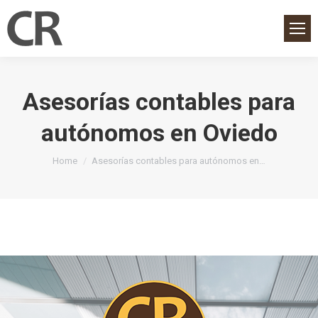
Asesorías contables para
autónomos en Oviedo
You are here:
Home
Asesorías contables para autónomos en…