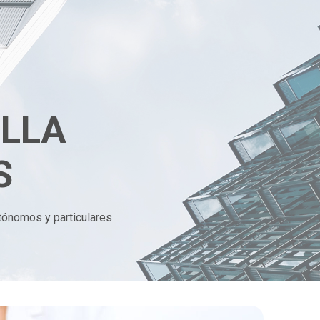
ILLA
S
tónomos y particulares