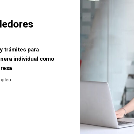
dedores
y trámites para
nera individual como
presa
empleo