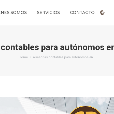
ÉNES SOMOS
SERVICIOS
CONTACTO
 contables para autónomos en
You are here:
Home
Asesorías contables para autónomos en…