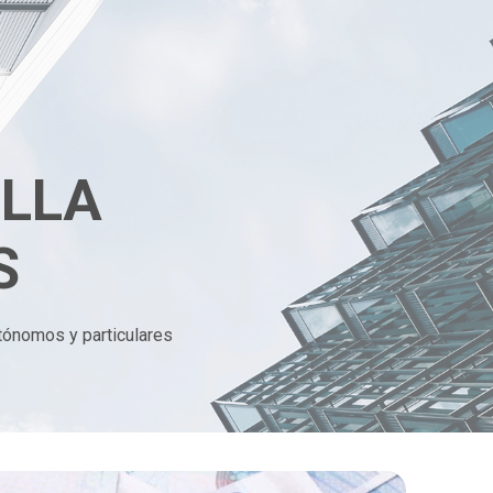
ILLA
S
tónomos y particulares