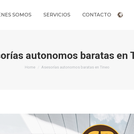
ÉNES SOMOS
SERVICIOS
CONTACTO
orías autonomos baratas en 
You are here:
Home
Asesorías autonomos baratas en Tineo