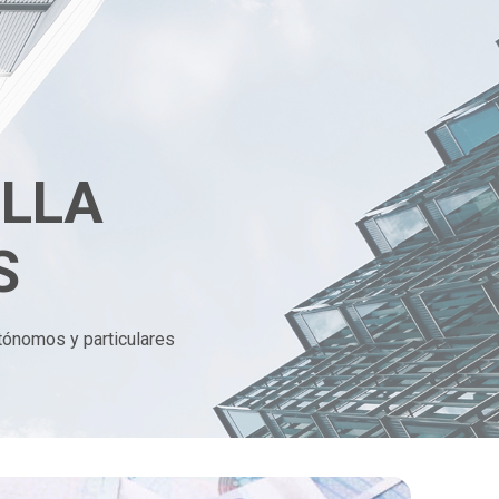
ILLA
S
tónomos y particulares