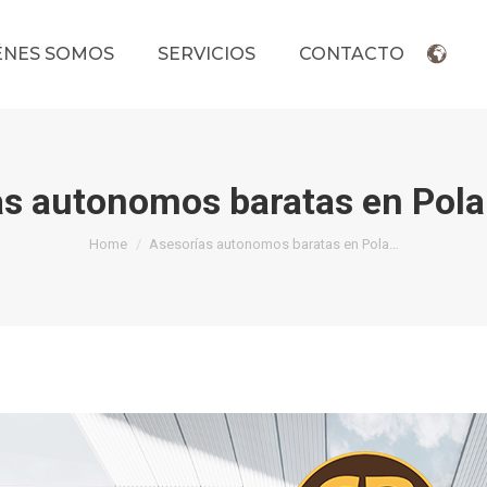
ÉNES SOMOS
SERVICIOS
CONTACTO
s autonomos baratas en Pola
You are here:
Home
Asesorías autonomos baratas en Pola…