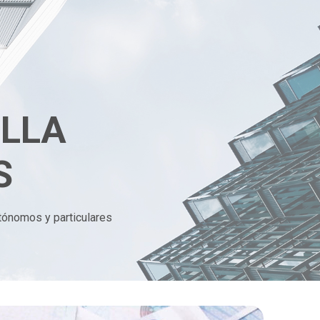
ILLA
S
tónomos y particulares