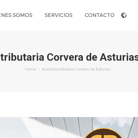
ÉNES SOMOS
SERVICIOS
CONTACTO
tributaria Corvera de Asturia
You are here:
Home
Asesoría tributaria Corvera de Asturias…