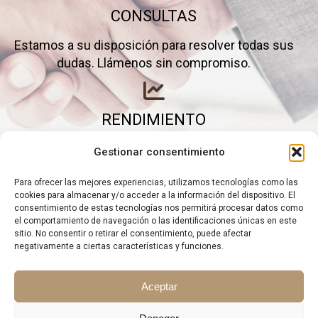
CONSULTAS
Estamos a su disposición para resolver todas sus
dudas. Llámenos sin compromiso.
RENDIMIENTO
Elimine gastos inútiles y saque el máximo partido a
Gestionar consentimiento
su negocio.
Para ofrecer las mejores experiencias, utilizamos tecnologías como las
cookies para almacenar y/o acceder a la información del dispositivo. El
consentimiento de estas tecnologías nos permitirá procesar datos como
el comportamiento de navegación o las identificaciones únicas en este
sitio. No consentir o retirar el consentimiento, puede afectar
negativamente a ciertas características y funciones.
Aceptar