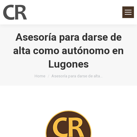
Asesoría para darse de
alta como autónomo en
Lugones
You are here:
Home
Asesoría para darse de alta…