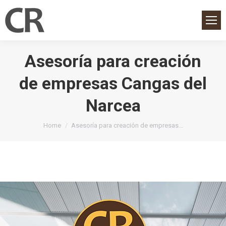
Asesoría para creación
de empresas Cangas del
Narcea
You are here:
Home
Asesoría para creación de empresas…