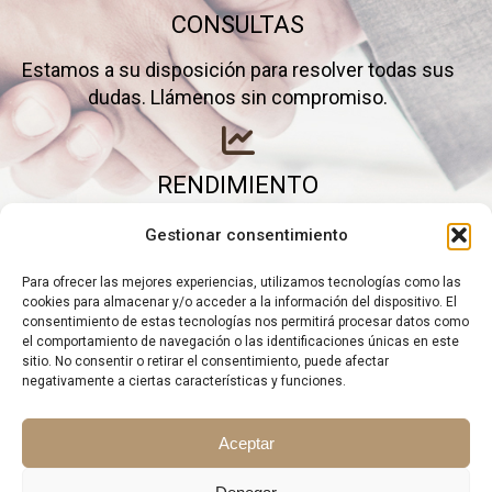
CONSULTAS
Estamos a su disposición para resolver todas sus
dudas. Llámenos sin compromiso.
RENDIMIENTO
Elimine gastos inútiles y saque el máximo partido a
Gestionar consentimiento
su negocio.
Para ofrecer las mejores experiencias, utilizamos tecnologías como las
cookies para almacenar y/o acceder a la información del dispositivo. El
consentimiento de estas tecnologías nos permitirá procesar datos como
el comportamiento de navegación o las identificaciones únicas en este
sitio. No consentir o retirar el consentimiento, puede afectar
negativamente a ciertas características y funciones.
Aceptar