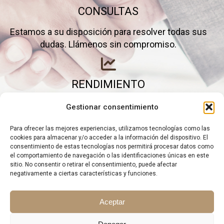
CONSULTAS
Estamos a su disposición para resolver todas sus
dudas. Llámenos sin compromiso.
RENDIMIENTO
Elimine gastos inútiles y saque el máximo partido a
Gestionar consentimiento
su negocio.
Para ofrecer las mejores experiencias, utilizamos tecnologías como las
cookies para almacenar y/o acceder a la información del dispositivo. El
consentimiento de estas tecnologías nos permitirá procesar datos como
el comportamiento de navegación o las identificaciones únicas en este
sitio. No consentir o retirar el consentimiento, puede afectar
negativamente a ciertas características y funciones.
Aceptar