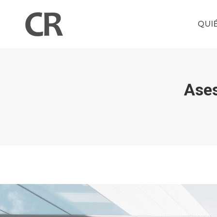
QUI
Ases