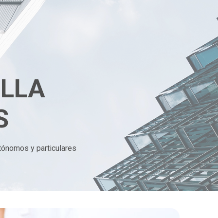
ILLA
S
tónomos y particulares