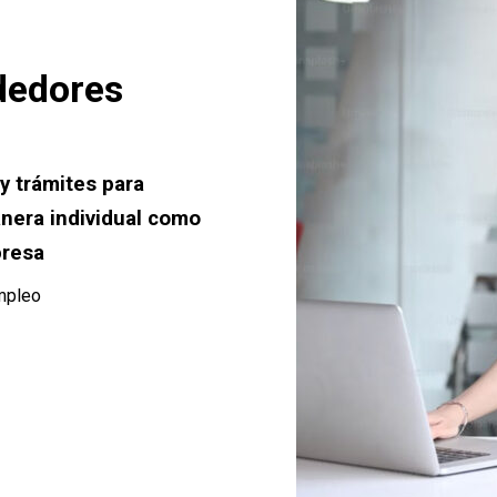
dedores
y trámites para
nera individual como
presa
empleo