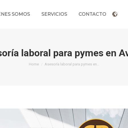
ÉNES SOMOS
SERVICIOS
CONTACTO
oría laboral para pymes en Av
You are here:
Home
Asesoría laboral para pymes en…