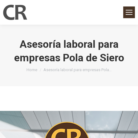
Asesoría laboral para
empresas Pola de Siero
You are here:
Home
Asesoría laboral para empresas Pola…