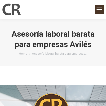
Asesoría laboral barata
para empresas Avilés
You are here:
Home
Asesoría laboral barata para empresas…