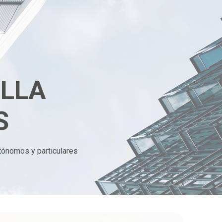
ILLA
S
tónomos y particulares