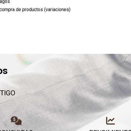
pagos
 compra de productos (variaciones)
os
TIGO