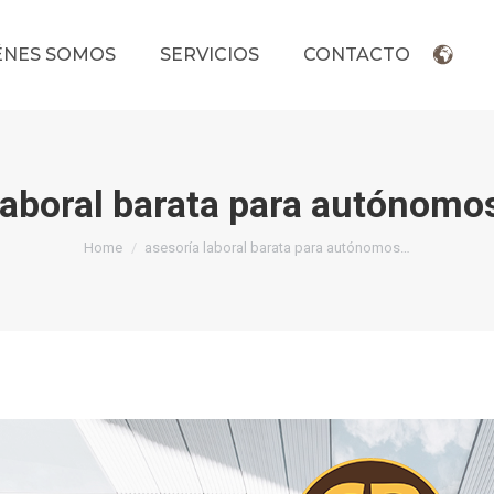
ÉNES SOMOS
SERVICIOS
CONTACTO
laboral barata para autónomo
You are here:
Home
asesoría laboral barata para autónomos…