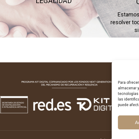
LEGALIDAD
Estamos 
resolver t
s
Para ofrece
almacenar y
tecnologías
las identifi
puede afect
A