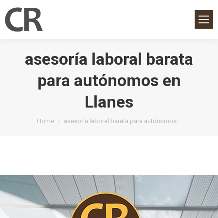
asesoría laboral barata
para autónomos en
Llanes
You are here:
Home
asesoría laboral barata para autónomos…