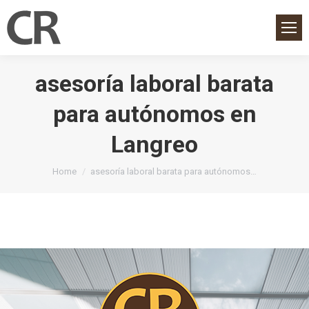
asesoría laboral barata
para autónomos en
Langreo
You are here:
Home
asesoría laboral barata para autónomos…