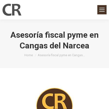
Asesoría fiscal pyme en
Cangas del Narcea
You are here:
Home
Asesoría fiscal pyme en Cangas…