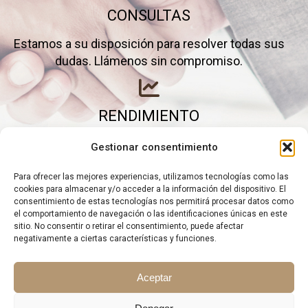
CONSULTAS
Estamos a su disposición para resolver todas sus
dudas. Llámenos sin compromiso.
RENDIMIENTO
Elimine gastos inútiles y saque el máximo partido a
Gestionar consentimiento
su negocio.
Para ofrecer las mejores experiencias, utilizamos tecnologías como las
cookies para almacenar y/o acceder a la información del dispositivo. El
consentimiento de estas tecnologías nos permitirá procesar datos como
el comportamiento de navegación o las identificaciones únicas en este
sitio. No consentir o retirar el consentimiento, puede afectar
negativamente a ciertas características y funciones.
Aceptar