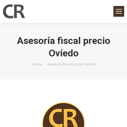
Asesoría fiscal precio
Oviedo
You are here:
Home
Asesoría fiscal precio Oviedo