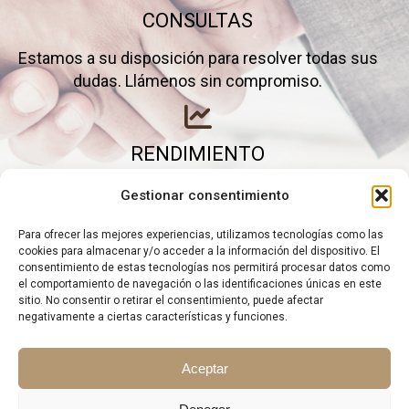
CONSULTAS
Estamos a su disposición para resolver todas sus
dudas. Llámenos sin compromiso.
RENDIMIENTO
Elimine gastos inútiles y saque el máximo partido a
Gestionar consentimiento
su negocio.
Para ofrecer las mejores experiencias, utilizamos tecnologías como las
cookies para almacenar y/o acceder a la información del dispositivo. El
consentimiento de estas tecnologías nos permitirá procesar datos como
el comportamiento de navegación o las identificaciones únicas en este
sitio. No consentir o retirar el consentimiento, puede afectar
negativamente a ciertas características y funciones.
Aceptar