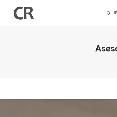
QUI
Aseso