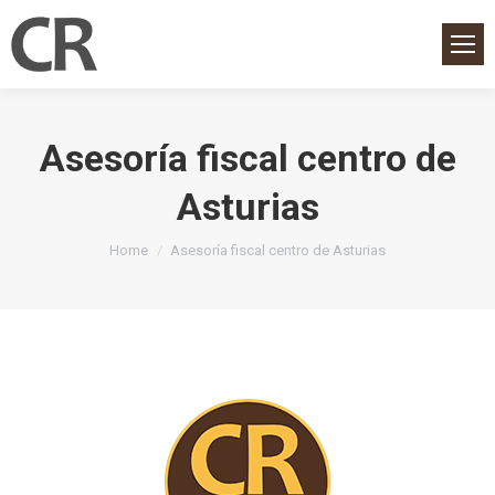
Asesoría fiscal centro de
Asturias
You are here:
Home
Asesoría fiscal centro de Asturias