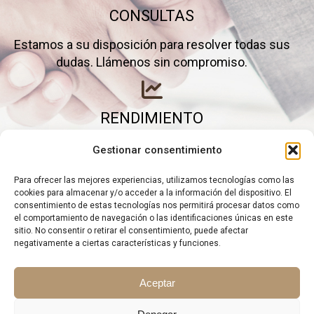
CONSULTAS
Estamos a su disposición para resolver todas sus
dudas. Llámenos sin compromiso.
RENDIMIENTO
Elimine gastos inútiles y saque el máximo partido a
Gestionar consentimiento
su negocio.
Para ofrecer las mejores experiencias, utilizamos tecnologías como las
cookies para almacenar y/o acceder a la información del dispositivo. El
consentimiento de estas tecnologías nos permitirá procesar datos como
el comportamiento de navegación o las identificaciones únicas en este
sitio. No consentir o retirar el consentimiento, puede afectar
negativamente a ciertas características y funciones.
Aceptar