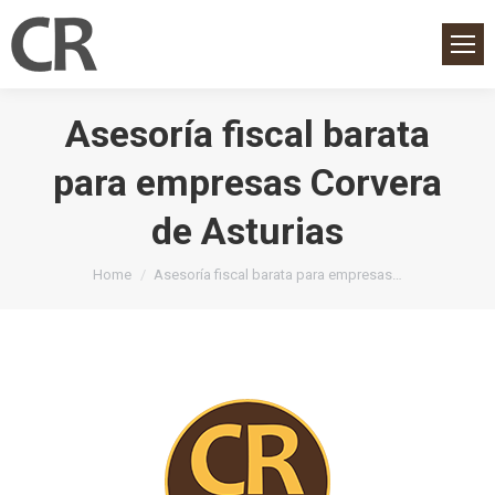
Asesoría fiscal barata
para empresas Corvera
de Asturias
You are here:
Home
Asesoría fiscal barata para empresas…