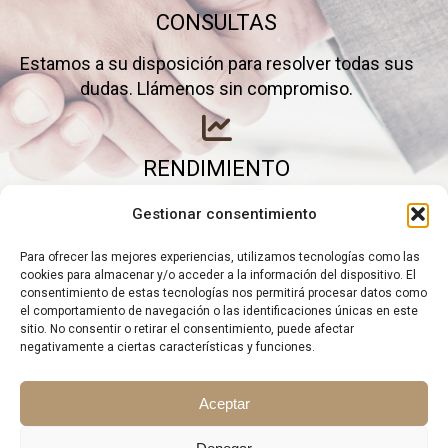
CONSULTAS
Estamos a su disposición para resolver todas sus
dudas. Llámenos sin compromiso.
RENDIMIENTO
Elimine gastos inútiles y saque el máximo partido a
Gestionar consentimiento
su negocio.
Para ofrecer las mejores experiencias, utilizamos tecnologías como las
cookies para almacenar y/o acceder a la información del dispositivo. El
consentimiento de estas tecnologías nos permitirá procesar datos como
el comportamiento de navegación o las identificaciones únicas en este
sitio. No consentir o retirar el consentimiento, puede afectar
negativamente a ciertas características y funciones.
Aceptar