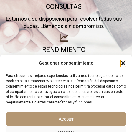
CONSULTAS
Estamos a su disposición para resolver todas sus
dudas. Llámenos sin compromiso.
RENDIMIENTO
Elimine gastos inútiles y saque el máximo partido a
Gestionar consentimiento
su negocio.
Para ofrecer las mejores experiencias, utilizamos tecnologías como las
cookies para almacenar y/o acceder a la información del dispositivo. El
consentimiento de estas tecnologías nos permitirá procesar datos como
el comportamiento de navegación o las identificaciones únicas en este
sitio. No consentir o retirar el consentimiento, puede afectar
negativamente a ciertas características y funciones.
Aceptar