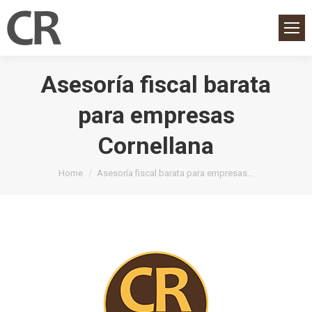
Asesoría fiscal barata
para empresas
Cornellana
You are here:
Home
Asesoría fiscal barata para empresas…