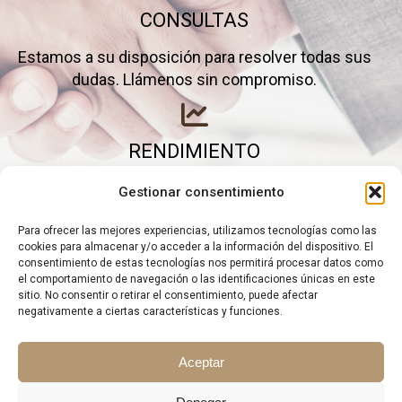
CONSULTAS
Estamos a su disposición para resolver todas sus
dudas. Llámenos sin compromiso.
RENDIMIENTO
Elimine gastos inútiles y saque el máximo partido a
Gestionar consentimiento
su negocio.
Para ofrecer las mejores experiencias, utilizamos tecnologías como las
cookies para almacenar y/o acceder a la información del dispositivo. El
consentimiento de estas tecnologías nos permitirá procesar datos como
el comportamiento de navegación o las identificaciones únicas en este
sitio. No consentir o retirar el consentimiento, puede afectar
negativamente a ciertas características y funciones.
Aceptar